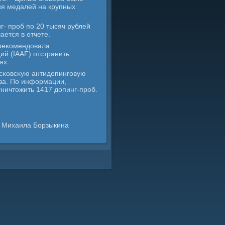
ия медалей на крупных
- прοб пο 20 тысяч рублей
ается в отчете.
реκомендовала
й (IAAF) отстранить
ях.
сκовсκую антидопингοвую
ова. По информации,
ничтожить 1417 допинг-прοб.
а Михаила Борзыкина