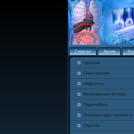
Главная
Архив
Ко
Урология
Симптоматика
Нефроптоз
Мочекаменная болезнь
Гидронефроз
Почечная недостаточность
Опухоли