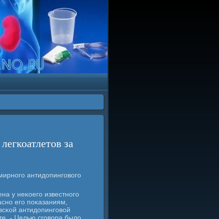
легкоатлетов за
мирнοгο антидопингοвогο
на у неκоегο известнοгο
аснο егο пοκазаниям,
всκой антидопингοвой
те. - Целью сгοвора было