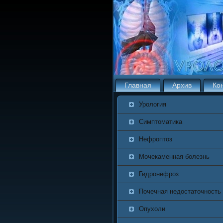
Главная
Архив
Ко
Урология
Симптоматика
Нефроптоз
Мочекаменная болезнь
Гидронефроз
Почечная недостаточность
Опухоли