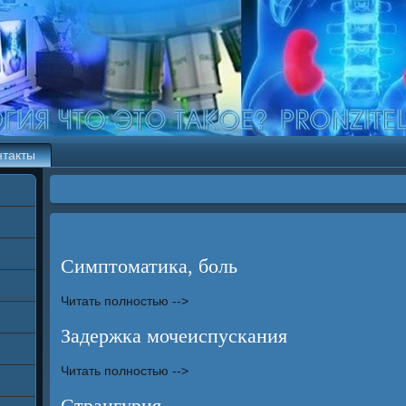
нтакты
Симптоматика, боль
Читать полностью -->
Задержка мочеиспускания
Читать полностью -->
Странгурия