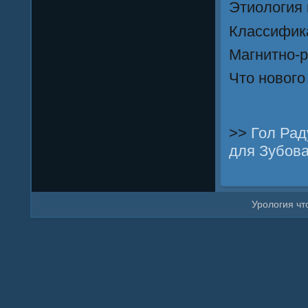
Этиология 
Классифик
Магнитно-
Что
нового
>>
Гол Рад
для Зубов
Урοлогия что