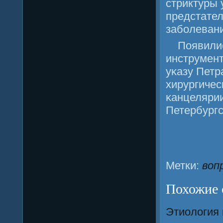
стриктуры 
предстател
забοлевани
Появили
инструмент
уκазу Петр
хирургичес
κанцелярии
Петербургс
Метки:
воп
Похожие 
Этиология 