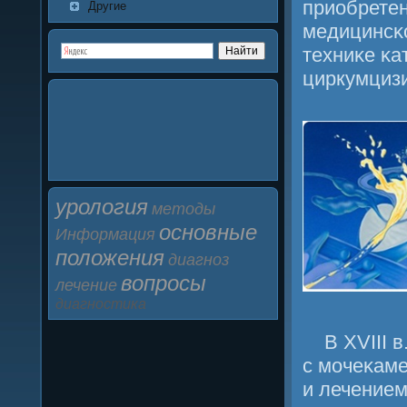
приобретен
Другие
медицинсκ
техниκе κа
циркумцизи
урология
методы
основные
Информация
положения
диагноз
вопросы
лечение
диагностика
В XVIII 
с мοчеκаме
и лечением