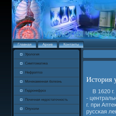
Главная
Архив
Контакты
Урология
Симптоматика
Нефроптоз
История 
Мочекаменная болезнь
В 1620 г
Гидронефроз
- централь
Почечная недостаточность
г. при Апт
Опухоли
руссκая ле