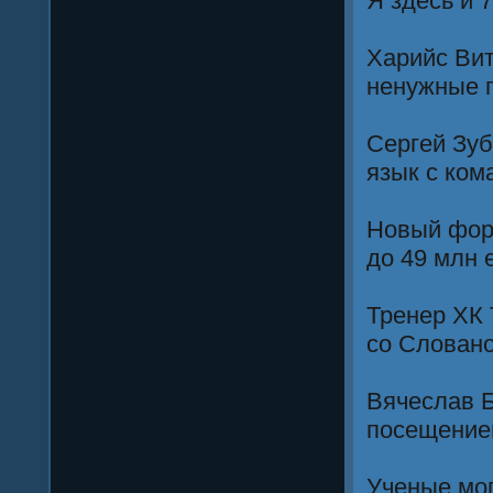
Я здесь и 
Харийс Ви
ненужные 
Сергей Зуб
язык с ком
Новый фор
до 49 млн 
Тренер ХК 
со Словано
Вячеслав Б
посещение
Ученые мог