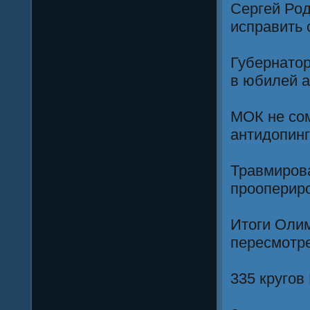
Сергей Ро
исправить
Губернатор
в юбилей а
МОК не сом
антидопинг
Травмиров
проопериро
Итоги Олим
пересмотр
335 круго