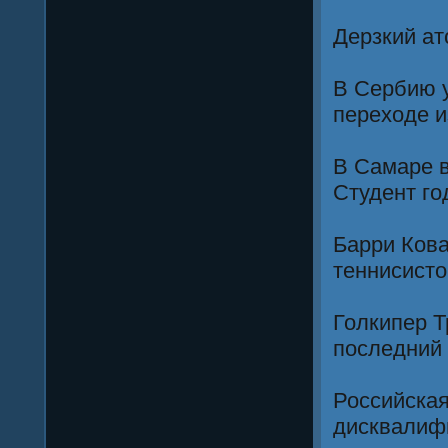
Дерзкий ат
В Сербию у
переходе 
В Самаре в
Студент го
Барри Кова
теннисисто
Голкипер Т
последний
Российская
дисквалиф