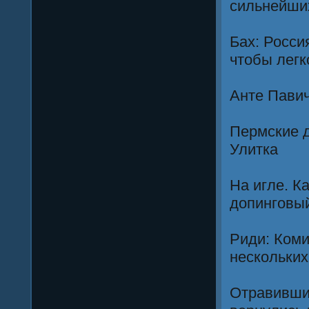
сильнейши
Бах: Росси
чтобы лег
Анте Павич
Пермские 
Улитка
На игле. К
допинговый
Риди: Коми
нескольких
Отравившие