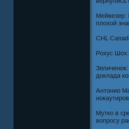
вернулись 
Мейвезер: 
плохой зна
CHL Canada
Рохус Шох
Зеличенок:
доклада к
Антонио Ма
нокаутиров
Мутко в ср
вопросу р