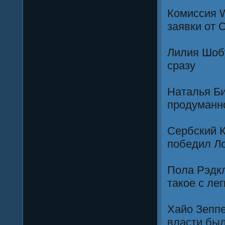
Комиссия 
заявки от 
Лилия Шобу
сразу
Наталья Би
продуманн
Сербский К
победил Л
Пола Рэдкл
такое с ле
Хайо Зеппе
власти был