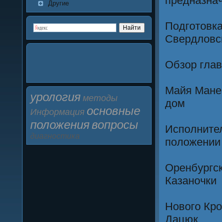
предназна
Другие
Подготовка
Свердловск
Обзор глав
Майя Манез
урология
методы
дом
основные
Информация
положения
вопросы
Исполните
диагностика
положении
Оренбургс
Казаночки
Нового Кро
Дацюк