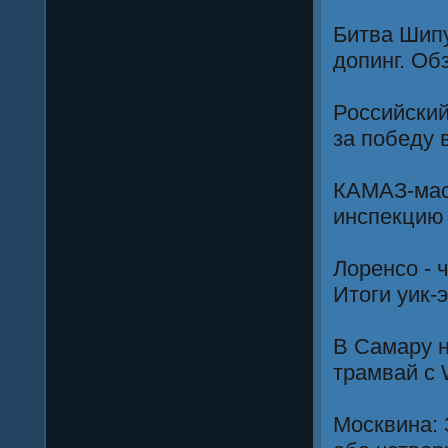
Битва Шипу
допинг. Об
Российский
за победу 
КАМАЗ-мас
инспекцию
Лоренсо - 
Итоги уик-
В Самару 
трамвай с 
Москвина: 