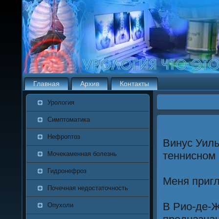
Главная
Архив
Контакты
Урология
Симптоматика
Нефроптоз
Винус Уиль
теннисном 
Мочекаменная болезнь
Гидронефроз
Меня приг
Почечная недостаточность
В Рио-де-
Опухоли