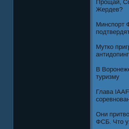
Прощай, Со
Жердев?
Минспорт Ф
подтвердят
Мутко приг
антидопин
В Воронеж
туризму
Глава IAAF
соревнова
Они притво
ФСБ. Что 