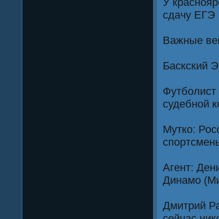
У краснояр
сдачу ЕГЭ
Важные вещ
Баскский Э
Футболист
судебной 
Мутко: Рос
спортсмен
Агент: Ден
Динамо (М
Дмитрий Ра
сейчас ник