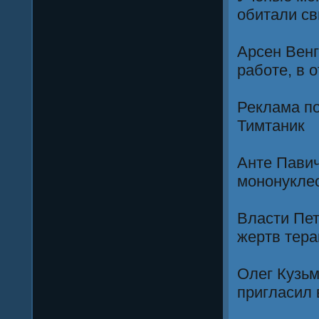
обитали св
Арсен Венг
работе, в 
Реклама по
Тимтаник
Анте Павич
мононукле
Власти Пет
жертв тера
Олег Кузь
пригласил 