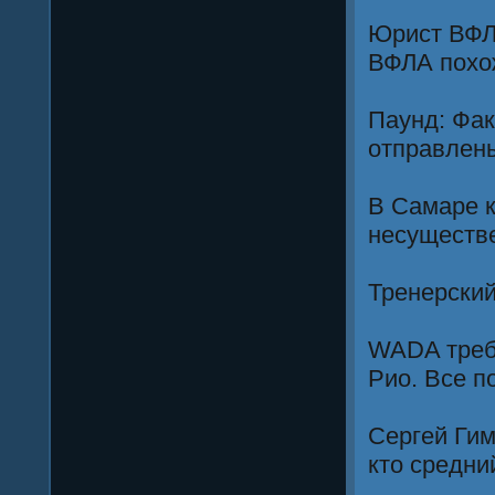
Юрист ВФЛ
ВФЛА похож
Паунд: Фак
отправлен
В Самаре к
несуществе
Тренерский
WADA требу
Рио. Все п
Сергей Гим
кто средни