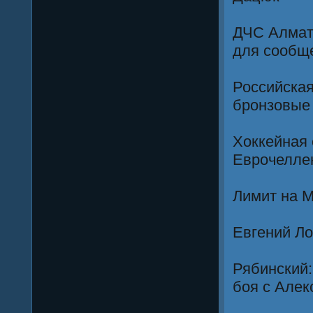
ДЧС Алмат
для сообщ
Российская
бронзовые 
Хоккейная 
Еврочелле
Лимит на М
Евгений Ло
Рябинский:
боя с Але