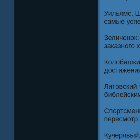
Уильямс, Ш
самые успе
Зеличенок:
заказного 
Колобашкин
достижения
Литовский 
библейски
Спортсмен
пересмотр
Кучерявый: