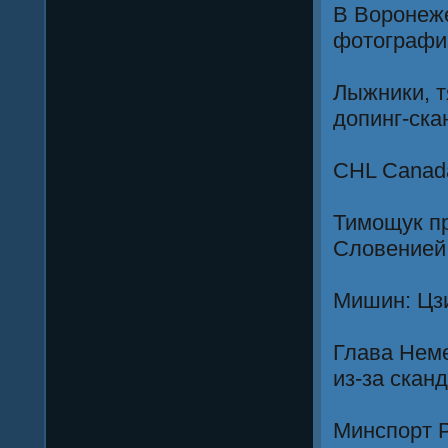
В Воронеж
фотографи
Лыжники, т
допинг-ск
CHL Canada
Тимощук п
Словенией
Мишин: Цзи
Глава Неме
из-за скан
Минспорт Р