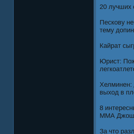
20 лучших
Пескову не
тему допин
Кайрат сыг
Юрист: По
легкоатле
Хелминен: 
выход в пл
8 интересн
ММА Джоша
За что раз