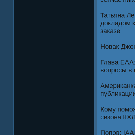
Татьяна Ле
докладом 
заказе
Новак Джок
Глава ЕАА:
вопросы в 
Американк
публикаци
Кому помож
сезона КХ
Попов: IAA