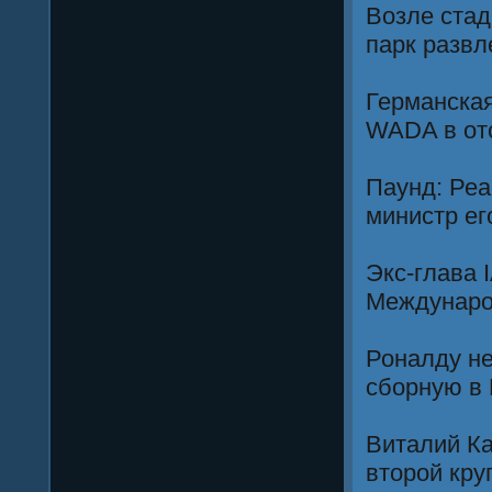
Возле стад
парк развл
Германская
WADA в от
Паунд: Реа
министр ег
Экс-глава 
Междунаро
Роналду не
сборную в
Виталий Ка
второй круг