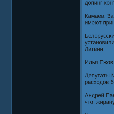
допинг-кон
Камаев: З
имеют при
Белорусски
установили
Латвии
Илья Ежов:
Депутаты 
расходов б
Андрей Пан
что, жиран