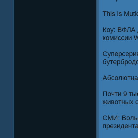
This is Mut
Коу: ВФЛА 
комиссии 
Суперсерия
бутерброд
Абсолютна
Почти 9 ты
животных с
СМИ: Вольф
президент