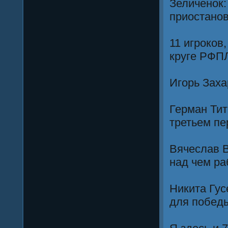
Зеличенок:
приостано
11 игроков
круге РФП
Игорь Заха
Герман Тит
третьем пе
Вячеслав В
над чем ра
Никита Гус
для побед