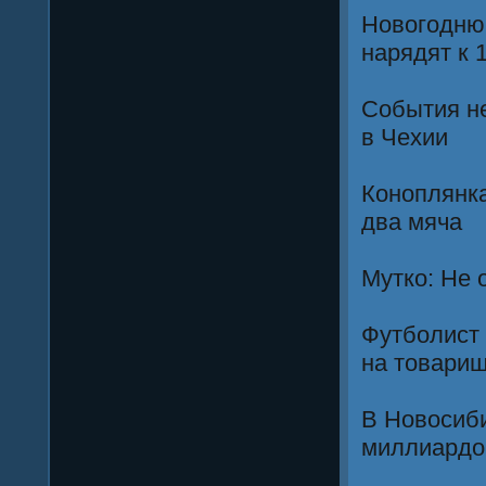
Новогодню
нарядят к 
События не
в Чехии
Коноплянка
два мяча
Мутко: Не 
Футболист 
на товарищ
В Новосиби
миллиардо