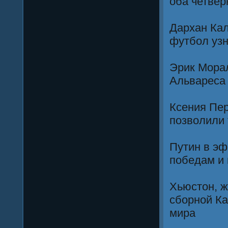
оба четве
Дархан Кал
футбол узн
Эрик Морал
Альвареса 
Ксения Пер
позволили
Путин в эф
победам и
Хьюстон, ж
сборной Ка
мира