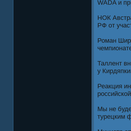
WADA и пр
НОК Австра
РФ от учас
Роман Шир
чемпионате
Таллент вн
у Кирдяпк
Реакция и
российской
Мы не буде
турецким 