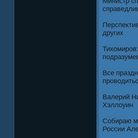
Министр с
справедли
Перспектив
других
Тихомиров:
подразумев
Все праздн
проводить
Валерий Н
Хэллоуин
Собираю ма
России Але