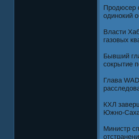
Продюсер 
одинокий о
Власти Хаб
газовых кв
Бывший гла
сокрытие 
Глава WAD
расследов
КХЛ заверш
Южно-Саха
Министр сп
отстранени