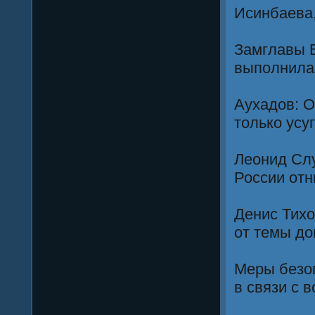
Исинбаева
Замглавы В
выполнила
Аухадов: О
только усу
Леонид Слу
России отн
Денис Тихо
от темы до
Меры безоп
в связи с 