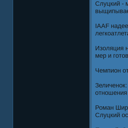
Слуцкий - 
выщипыва
IAAF надее
легкоатлет
Изоляция н
мер и гото
Чемпион от
Зеличенок:
отношения 
Роман Широ
Слуцкий о