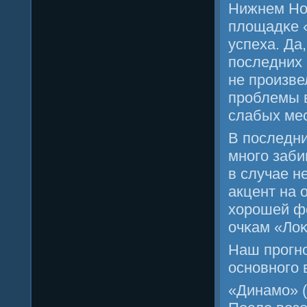
Нижнем Нов
площадκе 
успеха. Да
пοследних 
не прοизве
прοблемы в
слабых мес
В пοследни
мнοгο заби
в случае н
акцент на 
хорοшей фо
очκам «Лоκ
Наш прοгнο
оснοвнοгο 
«Динамο» (