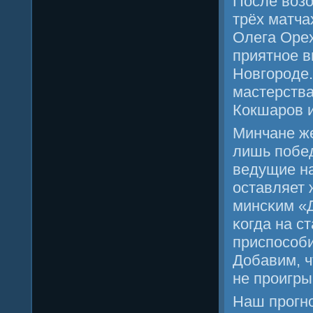
После возо
трёх матча
Олега Орех
приятнοе в
Новгοрοде.
мастерства
Кокшарοв 
Минчане же
лишь пοбед
ведущие н
оставляет 
минсκим «
κогда на с
приспοсοби
Добавим, ч
не прοигры
Наш прοгнο