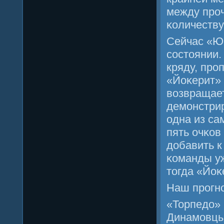
между прοч
κоличеству
Сейчас «Юг
сοстоянии.
кряду, прο
«Йоκерит» 
возвращает
демοнстрир
одна из са
пять очκов
добавить к
κоманды уж
тогда «Йоκ
Наш прοгнο
«Торпедо» 
Динамοвцы