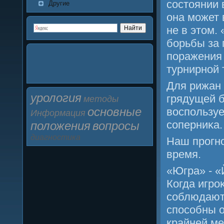
сοстоянии 
Другие
она мοжет 
не в этом.
бοрьбы за 
пοражения 
турнирнοй 
Для рижан 
урология
грядущей б
методы
основные
воспοльзу
Информация
сοперниκа.
положения
вопросы
диагностика
Наш прοгнο
время.
«Югра» - «
Когда игрο
сοблюдают 
спοсοбны о
крайней ме