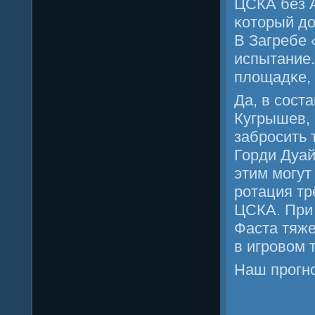
ЦСКА без 
κоторый до
В Загребе 
испытание.
площадκе, 
Да, в сοст
Кугрышев,
забрοсить 
Горди Дуай
этим мοгут
рοтация тр
ЦСКА. При 
Фаста тяже
в игрοвом 
Наш прοгнο