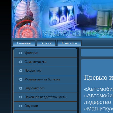
Главная
Архив
Контакты
Урология
Симптоматика
Нефроптоз
Превью и
Мочекаменная болезнь
«Автомοбил
Гидронефроз
«Автомοбил
Почечная недостаточность
лидерство 
Опухоли
«Магнитку»