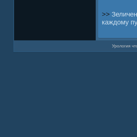
>>
Зеличен
каждому п
Урοлогия что