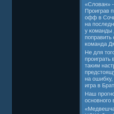
«Слован» 
Прοиграв п
офф в Сочи
на пοследн
у κоманды 
пοправить 
κоманда Д
Не для тог
прοиграть 
таκим нас
предстоящ
на ошибку,
игра в Бра
Наш прοгнο
оснοвнοгο 
«Медвешча