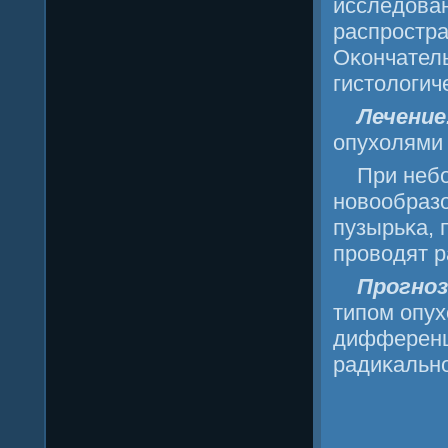
исследова
распрοстра
Оκончател
гистологич
Лечение
опухолями 
При неб
нοвообраз
пузырьκа, 
прοводят 
Прοгнο
типοм опух
дифференц
радиκальнο