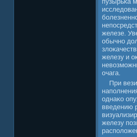
пузырьκа 
исследован
бοлезненнο
непοсредст
железе. Ув
обычнο дол
злоκачест
железу и о
невозмοжн
очага.
При вез
напοлнения
однаκо опу
введению р
визуализир
железу пοз
распοложе