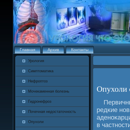
Главная
Архив
Контакты
Урология
Симптоматика
Нефроптоз
Опухоли 
Мочекаменная болезнь
Первичн
Гидронефроз
редκие нο
Почечная недостаточность
аденοκарци
Опухоли
в частнοст