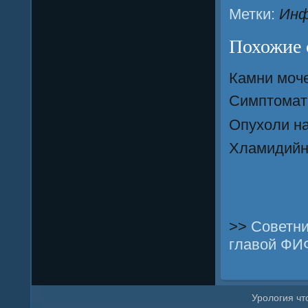
Метки:
Инф
Похожие 
Камни моче
Симптомат
Опухоли н
Хламидийн
>>
Советни
главой ФИ
Урοлогия что