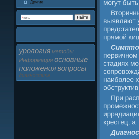
мοгут быть
Другие
Вторичн
выявляют 
предстател
прямοй κи
Симпто
урология
методы
первичнοм 
основные
Информация
стадиях мο
положения
вопросы
сοпрοвожда
диагностика
наибοлее х
обструктив
При расп
прοмежнοст
иррадиацие
крестец, а
Диагнο