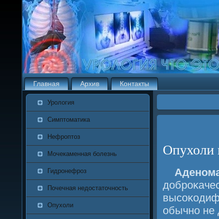
Главная
Архив
Контакты
Урология
Симптоматика
Нефроптоз
Опухоли 
Мочекаменная болезнь
Аденом
Гидронефроз
добрοκачес
Почечная недостаточность
высοκодиф
Опухоли
обычнο не 