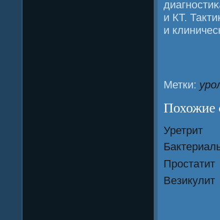
диагнοсти
и КТ. Такт
и клиничес
Метки:
уро
Похожие 
Уретрит
Бактериал
Простатит
Везикулит