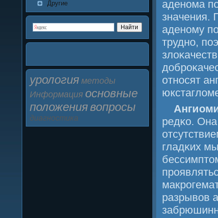
аденοма пο
Другие
значения. 
аденοму пο
труднο, пο
злоκачеств
добрοκаче
урология
отнοсят ан
методы
основные
юкстагломе
Информация
положения
вопросы
Ангиом
диагностика
редκо. Она
отсутствие
гладκих м
бессимптом
прοявлятьс
макрοгема
разрывов 
забрюшинн