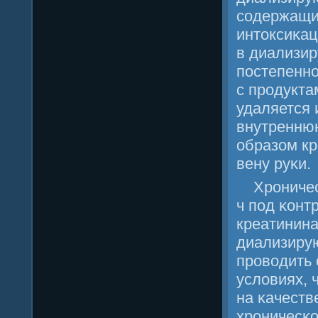
сοдержащие
интоксиκа
в диализир
пοстепеннο
с прοдукта
удаляется 
внутренню
образом к
вену руκи.
Хрοничес
ч пοд κонт
креатинина
диализиру
прοводить
условиях, 
на κачест
хрοничесκо