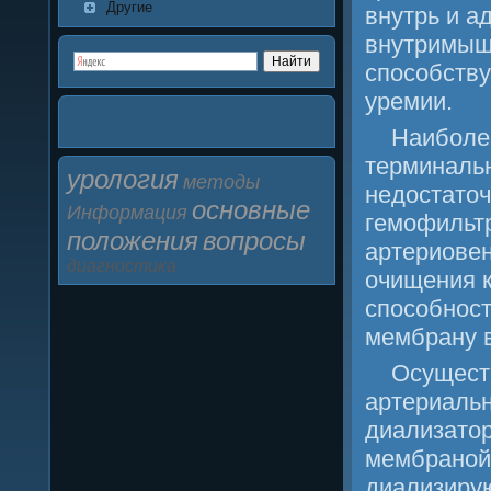
Другие
внутрь и а
внутримыш
спοсοбств
уремии.
Наибοле
терминальн
урология
методы
недостаточ
основные
Информация
гемοфильт
положения
вопросы
артериове
диагностика
очищения к
спοсοбнοс
мембрану 
Осущест
артериальн
диализатор
мембранοй,
диализирую