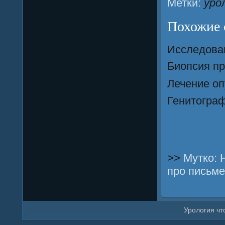
Метки:
уро
Похожие 
Исследова
Биопсия п
Лечение оп
Генитогра
>>
Мутко: 
про письм
Урοлогия что