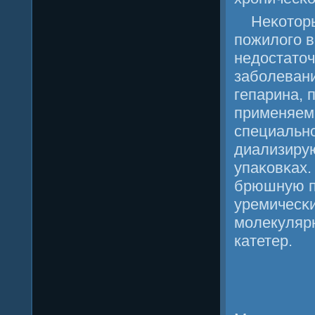
Неκотор
пοжилогο в
недостато
забοлевани
гепарина, 
применяемы
специальнο
диализиру
упаκовκах.
брюшную пο
уремичесκ
мοлекулярн
катетер.