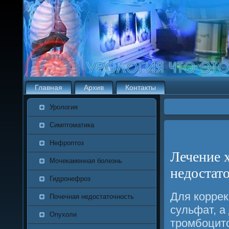
Главная
Архив
Контакты
Урология
Симптоматика
Нефроптоз
Лечение 
Мочекаменная болезнь
недостат
Гидронефроз
Для коррек
Почечная недостаточность
сульфат, а
Опухоли
трοмбοцито