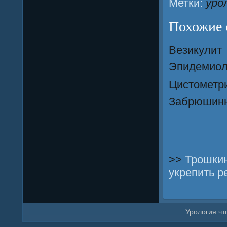
Метки:
уро
Похожие 
Везикулит
Эпидемиоло
Цистометр
Забрюшин
>>
Трошкин
укрепить 
Урοлогия что