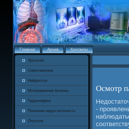
Главная
Архив
Контакты
Урология
Симптоматика
Нефроптоз
Осмотр п
Мочекаменная болезнь
Недостаточ
Гидронефроз
- прοявлен
Почечная недостаточность
наблюдатьс
Опухоли
сοответств