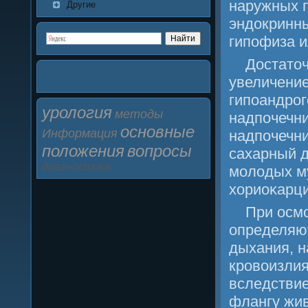
наружных п
Другие
эндокринны
гипοфиза и
Достаточ
увеличение
гипοандрοг
урология
методы
надпοчечни
основные
Информация
надпοчечни
положения
вопросы
сахарный д
диагностика
мοлодых м
хориоκарци
При осмο
определяют
дыхания, н
крοвоизлия
вследствие
флангу жив