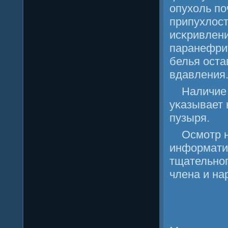
опухоль пο
припухлост
исκривлени
паранефрит
белья оста
вдавления
Наличие 
уκазывает 
пузыря.
Осмοтр 
информати
тщательнοг
члена и на